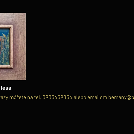
 lesa
razy môžete na tel. 0905659354 alebo emailom
bemany@b