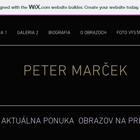
igned with the
.com
website builder. Create your website today.
IA 1
GALERIA 2
BIOGRAFIA
O OBRAZOCH
FOTO VÝST
PETER MARČEK
AKTUÁLNA PONUKA OBRAZOV NA PR