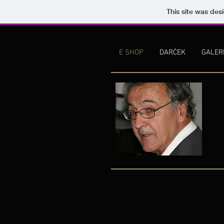
This site was des
E SHOP
DARĆEK
GALER